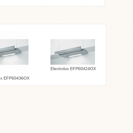
Electrolux EFP60424OX
lux EFP60436OX