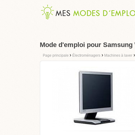
Mode d'emploi pour Samsun
›
›
Page principale
Électroménagers
Machines à laver