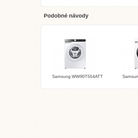
Podobné návody
Samsung WW90T554ATT
Samsu