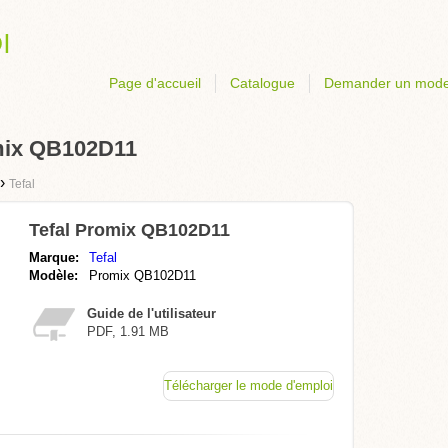
Page d'accueil
Catalogue
Demander un mode
omix QB102D11
›
Tefal
Tefal Promix QB102D11
Marque:
Tefal
Modèle:
Promix QB102D11
Guide de l'utilisateur
PDF, 1.91 MB
Télécharger le mode d'emploi