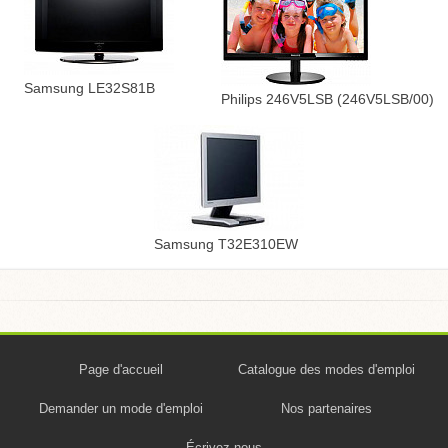
Samsung LE32S81B
Philips 246V5LSB (246V5LSB/00)
Samsung T32E310EW
Page d'accueil
Catalogue des modes d'emploi
Demander un mode d'emploi
Nos partenaires
Écrivez-nous