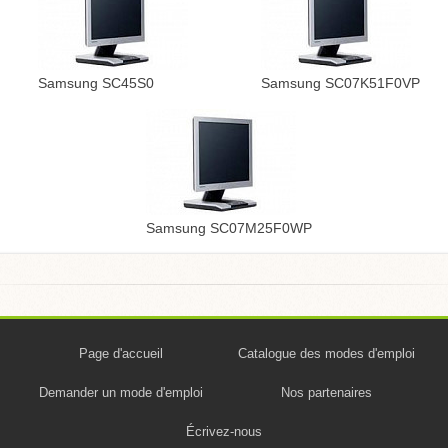
Samsung SC45S0
Samsung SC07K51F0VP
Samsung SC07M25F0WP
Page d'accueil
Catalogue des modes d'emploi
Demander un mode d'emploi
Nos partenaires
Écrivez-nous