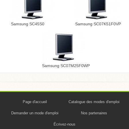
Samsung SC45S0
Samsung SC07K51F0VP
Samsung SC07M25F0WP
Page d'accueil
Catalogue des modes d'emploi
Demander un mode d'emploi
Nos partenaires
Écrivez-nous