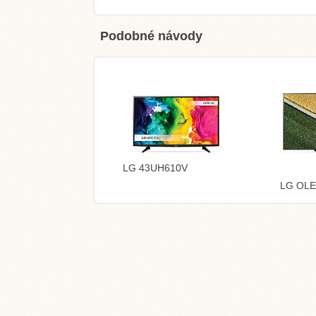
Podobné návody
LG 43UH610V
LG OL