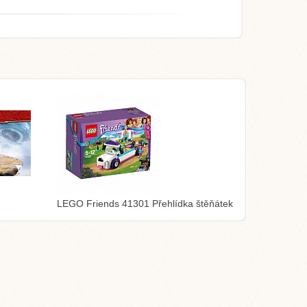
LEGO Friends 41301 Přehlídka štěňátek