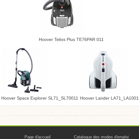
Hoover Telios Plus TE76PAR 011
Hoover Space Explorer SL71_SL70011
Hoover Lander LA71_LA1001
Page d'accueil
Catalogue des modes d'emploi