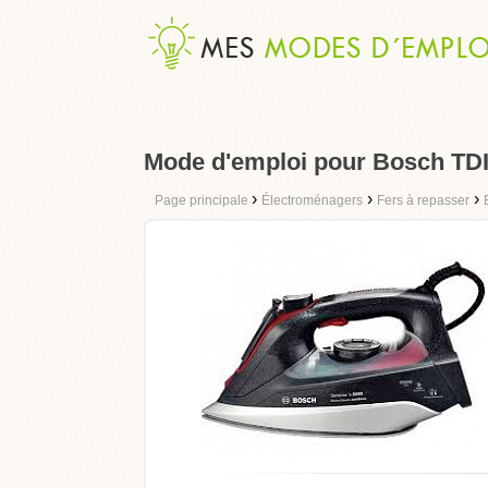
Mode d'emploi pour Bosch TD
›
›
›
Page principale
Électroménagers
Fers à repasser