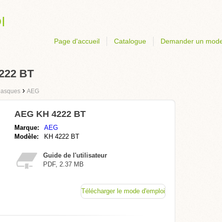
Page d'accueil
Catalogue
Demander un mode
222 BT
›
Casques
AEG
AEG KH 4222 BT
Marque:
AEG
Modèle:
KH 4222 BT
Guide de l'utilisateur
PDF, 2.37 MB
Télécharger le mode d'emploi