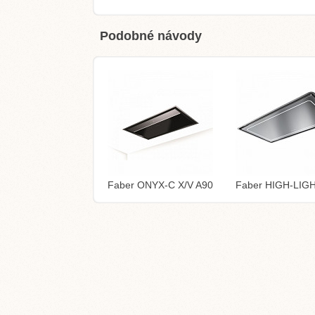
Podobné návody
Faber ONYX-C X/V A90
Faber HIGH-LIG